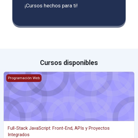
¡Cursos hechos para ti!
Cursos disponibles
Full-Stack JavaScript: Front-End, APIs y Proyectos Integrados
Programación Web
Full-Stack JavaScript: Front-End, APIs y Proyectos
Integrados