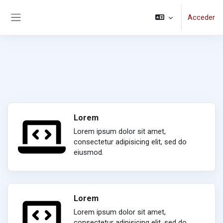
Salta al contenido principal
Acceder
Panel lateral
Lorem
Lorem ipsum dolor sit amet,
consectetur adipisicing elit, sed do
eiusmod.
Lorem
Lorem ipsum dolor sit amet,
consectetur adipisicing elit, sed do